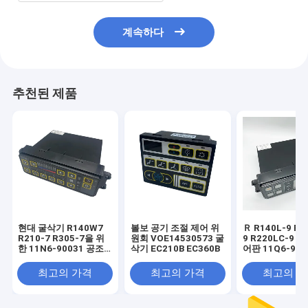
계속하다
추천된 제품
현대 굴삭기 R140W7
볼보 공기 조절 제어 위
Ｒ R140L-9 R2
R210-7 R305-7을 위
원회 VOE14530573 굴
9 R220LC-9 
한 11N6-90031 공조
삭기 EC210B EC360B
어판 11Q6-903
컨트롤 판넬
최고의 가격
최고의 가격
최고의 