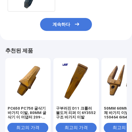
계속하다
추천된 제품
PC650 PC750 굴삭기
구부러진 D11 크롤러
50MM 60MM E3
바가지 이발, 80MM 굴
불도저 리퍼 이 6Y3552
체 바가지 이발 8
삭기 이 어댑터 209-
구조 바가지 이발
150464 6I646
70-74140
최고의 가격
최고의 가격
최고의 