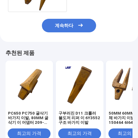
계속하다
추천된 제품
PC650 PC750 굴삭기
구부러진 D11 크롤러
50MM 60MM E3
바가지 이발, 80MM 굴
불도저 리퍼 이 6Y3552
체 바가지 이발 8
삭기 이 어댑터 209-
구조 바가지 이발
150464 6I646
70-74140
최고의 가격
최고의 가격
최고의 