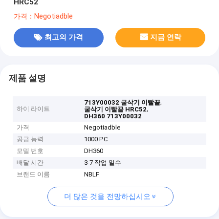
HRC52
가격：Negotiadble
최고의 가격
지금 연락
제품 설명
,
713Y00032 굴삭기 이빨끝
하이 라이트
,
굴삭기 이빨끝 HRC52
DH360 713Y00032
가격
Negotiadble
공급 능력
1000 PC
모델 번호
DH360
배달 시간
3-7 작업 일수
브랜드 이름
NBLF
더 많은 것을 전망하십시오