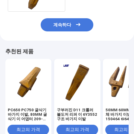
계속하다
추천된 제품
PC650 PC750 굴삭기
구부러진 D11 크롤러
50MM 60MM E3
바가지 이발, 80MM 굴
불도저 리퍼 이 6Y3552
체 바가지 이발 8
삭기 이 어댑터 209-
구조 바가지 이발
150464 6I646
70-74140
최고의 가격
최고의 가격
최고의 